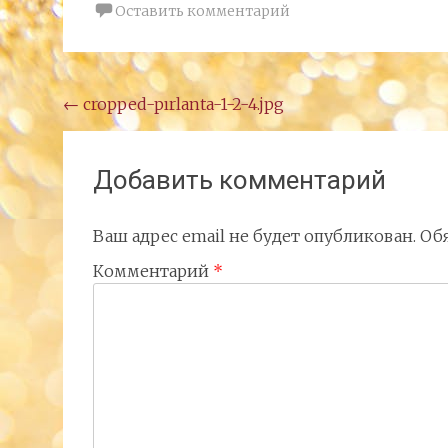
Оставить комментарий
Навигация
←
cropped-pırlanta-1-2-4.jpg
по
записям
Добавить комментарий
Ваш адрес email не будет опубликован.
Об
Комментарий
*