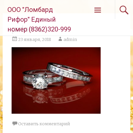
Перейти
ООО "Ломбард
к
содержимому
Рифор" Единый
pırlanta-
номер (8362)320-999
23 января, 2018
admin
Оставить комментарий